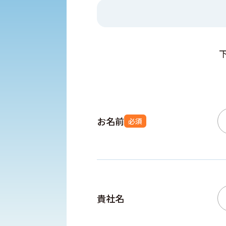
お名前
必須
貴社名