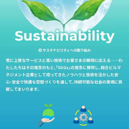
S
u
s
t
a
i
n
a
b
i
l
i
t
y
サステナビリティへの取り組み
常に上質なサービスと高い技術でお客さまの期待に応える——わ
たしたちはその理念のもと、「SDGs」の理念に賛同し、総合ビルマ
ネジメント企業として培ってきたノウハウと技術を活かした安
心・安全で快適な空間づくりを通して、持続可能な社会の実現に貢
献してまいります。