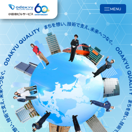
MENU
当社の強み
管理実績
事業内容
資格保有者一覧
清掃業務
サステナビリティ
広告ギャラリー
警備業務
環境への取り組み
ビルメン日記
設備管理業務
地域共創への取り組み