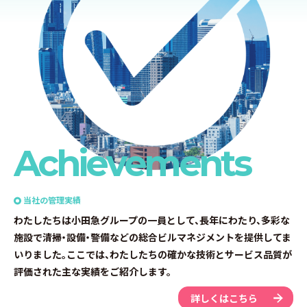
A
c
h
i
e
v
e
m
e
n
t
s
当社の管理実績
わたしたちは小田急グループの一員として、長年にわたり、多彩な
施設で清掃・設備・警備などの総合ビルマネジメントを提供してま
いりました。ここでは、わたしたちの確かな技術とサービス品質が
評価された主な実績をご紹介します。
詳しくはこちら