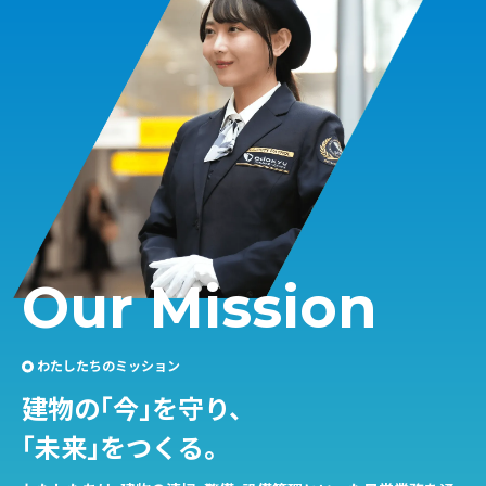
O
u
r
M
i
s
s
i
o
n
わたしたちのミッション
建物の「今」を守り、
「未来」をつくる。