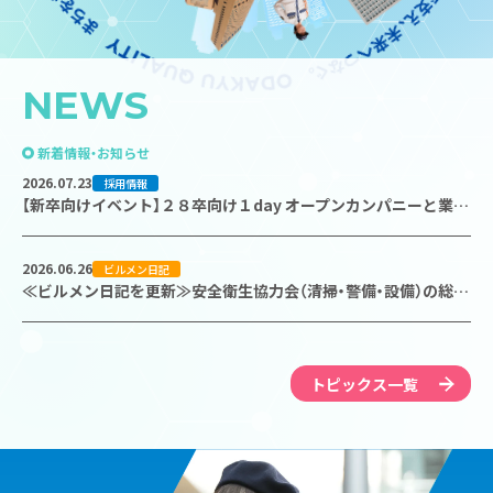
建設工事
DXへの取り組み
水処理事業
人財への取り組み
N
E
W
S
地域冷暖房運転管理
ショップ運営・各種サービス
新着情報・お知らせ
2026.07.23
採用情報
【新卒向けイベント】２８卒向け１day オープンカンパニーと業界研究セミナーを開催いたします！
2026.06.26
ビルメン日記
≪ビルメン日記を更新≫安全衛生協力会（清掃・警備・設備）の総会を開催しました！
トピックス一覧